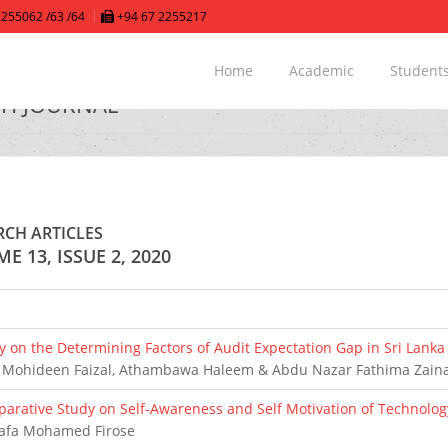
255062 /63 /64
+94 67 2255217
Home
Academic
Student
CH JOURNAL
RCH ARTICLES
E 13, ISSUE 2, 2020
y on the Determining Factors of Audit Expectation Gap in Sri Lanka
Mohideen Faizal, Athambawa Haleem & Abdu Nazar Fathima Zain
arative Study on Self-Awareness and Self Motivation of Technolo
afa Mohamed Firose