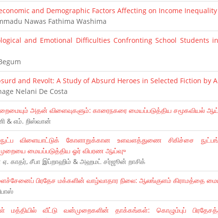
conomic and Demographic Factors Affecting on Income Inequality i
madu Nawas Fathima Washima
logical and Emotional Difficulties Confronting School Students i
 Begum
surd and Revolt: A Study of Absurd Heroes in Selected Fiction by 
age Nelani De Costa
ுறைமையும் அதன் விளைவுகளும்: காரைநகரை மையப்படுத்திய சமூகவியல் ஆய்
ி & எம். றிஸ்வான்
்நுட்ப விளையாட்டுக் கோளாறுக்கான உளவளத்துணை சிகிச்சை நுட்பங்
ுறையை மையப்படுத்திய ஓர் விபரண ஆய்வுு
 ஏ. காதர், சீபா இப்றாஹிம் & அஹமட் சர்ஜூன் றாசிக்
ைச்சேனைப் பிரதேச மக்களின் வாழ்வாதார நிலை: ஆலங்குளம் கிராமத்தை மைய
ிபாஸ்
் மத்தியில் வீட்டு வன்முறைகளின் தாக்கங்கள்: கொழும்புப் பிரதேசத்