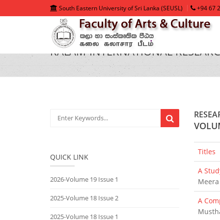
South Eastern University of Sri Lanka (SEUSL)
+94 67 2
KALAM-INTERNATIONAL RESEAR
RESEA
VOLUM
Titles
QUICK LINK
A Stud
2026-Volume 19 Issue 1
Meera 
2025-Volume 18 Issue 2
A Comp
Musth
2025-Volume 18 Issue 1