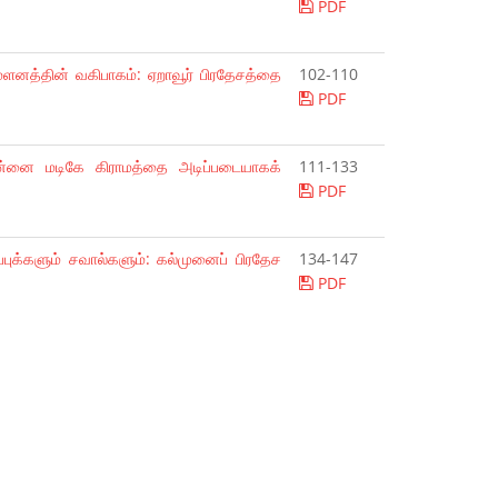
PDF
மேளனத்தின் வகிபாகம்: ஏறாவூர் பிரதேசத்தை
102-110
PDF
ின்னை மடிகே கிராமத்தை அடிப்படையாகக்
111-133
PDF
ுக்களும் சவால்களும்: கல்முனைப் பிரதேச
134-147
PDF