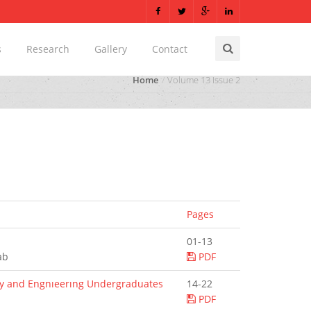
s
Research
Gallery
Contact
Home
Volume 13 Issue 2
Pages
01-13
ab
PDF
gy and Engnıeerıng Undergraduates
14-22
PDF