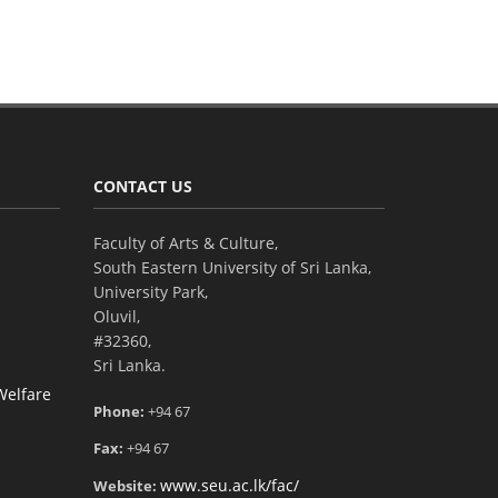
CONTACT US
Faculty of Arts & Culture,
South Eastern University of Sri Lanka,
University Park,
Oluvil,
#32360,
Sri Lanka.
Welfare
Phone:
+94 67
Fax:
+94 67
www.seu.ac.lk/fac/
Website: