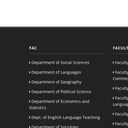
FAC
FACULT
Department of Social Sciences
Facult
Department of Languages
Facult
Commer
Department of Geography
Facult
Department of Political Science
Facult
Department of Economics and
Languag
Statistics
Facult
Dept. of English Language Teaching
Facult
Department of Sociology