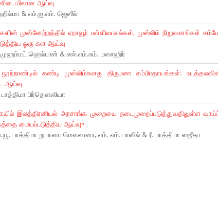
ளிடையிலான ஆய்வு
. ஹில்மா & எம்.ஐ.எம். ஜெஸீல்
களின் முன்னேற்றத்தில் ஏறாவூர் பள்ளிவாசல்கள், முஸ்லிம் நிறுவனங்கள் சம்
டுத்திய ஓரு கள ஆய்வு
. முஹம்மட் ஹெல்பான் & எஸ்.எம்.எம். மஸாஹிர்
நூற்றாண்டில் கண்டி முஸ்லிம்களது திருமண சம்பிரதாயங்கள்: உடத்தலவ
 ஆய்வு
 பாத்திமா பிர்தௌஸியா
யில் இலத்திரனியல் அரசாங்க முறையை நடைமுறைப்படுத்துவதிலுள்ள வாய்ப்ப
்தை மையப்படுத்திய ஆய்வுு
யூ. பாத்திமா றுமானா மௌலானா, எம். எம். பாஸில் & ரீ. பாத்திமா ஸஜீதா