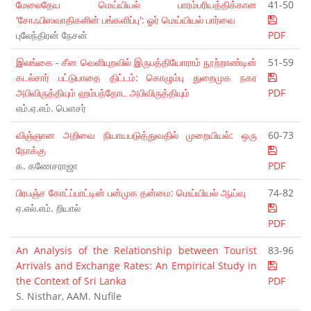
மேலைதேய மெய்யியல் பாரம்பரியத்திக்கான
41-50
'சோஃபிஸவாதிகளின் பங்களிப்பு': ஓர் மெய்யியல் பார்வை
புலேந்திரன் நேசன்
PDF
இலங்கை - சீன வெளியுறவில் இருபத்தியோராம் நூற்றாண்டின்
51-59
கடல்சார் பட்டுபாதை திட்டம்: கொழும்பு துறைமுக நகர
அபிவிருத்தியும் ஹம்பந்தோட அபிவிருத்தியும்
PDF
எம்.ஏ.எம். பெளசர்
விஞ்ஞான அறிவை நியாயபடுத்துவதில் முறையியல்: ஒரு
60-73
நோக்கு
க. கணேசராஜா
PDF
பிரபஞ்ச கோட்ப்பாட்டின் பன்முக தன்மை: மெய்யியல் ஆய்வு
74-82
ஏ.எல்.எம். றியால்
PDF
An Analysis of the Relationship between Tourist
83-96
Arrivals and Exchange Rates: An Empirical Study in
the Context of Sri Lanka
PDF
S. Nisthar, AAM. Nufile