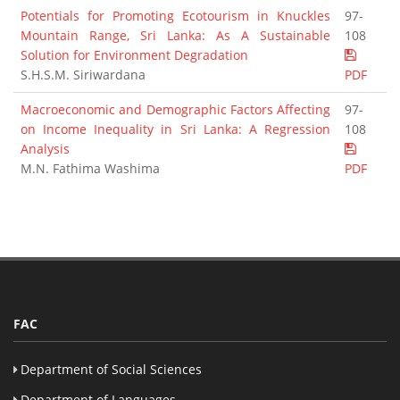
Potentials for Promoting Ecotourism in Knuckles
97-
Mountain Range, Sri Lanka: As A Sustainable
108
Solution for Environment Degradation
S.H.S.M. Siriwardana
PDF
Macroeconomic and Demographic Factors Affecting
97-
on Income Inequality in Sri Lanka: A Regression
108
Analysis
M.N. Fathima Washima
PDF
FAC
Department of Social Sciences
Department of Languages